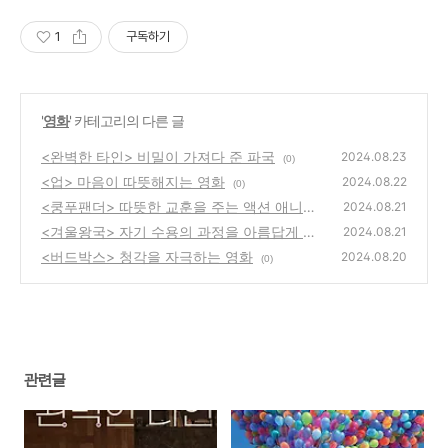
1
구독하기
'
영화
' 카테고리의 다른 글
<완벽한 타인> 비밀이 가져다 준 파국
2024.08.23
(0)
<업> 마음이 따뜻해지는 영화
2024.08.22
(0)
<쿵푸팬더> 따뜻한 교훈을 주는 액션 애니메
2024.08.21
이션
<겨울왕국> 자기 수용의 과정을 아름답게 보
(0)
2024.08.21
여주는 영화
<버드박스> 청각을 자극하는 영화
(0)
2024.08.20
(0)
관련글