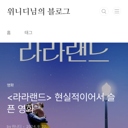
본문 바로가기
위니디님의 블로그
홈
태그
영화
<라라랜드> 현실적이어서 슬
픈 영화
by 위니디
2024. 8. 22.