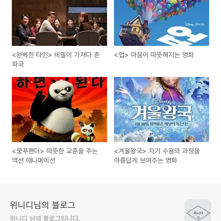
<완벽한 타인> 비밀이 가져다 준
<업> 마음이 따뜻해지는 영화
파국
<쿵푸팬더> 따뜻한 교훈을 주는
<겨울왕국> 자기 수용의 과정을
액션 애니메이션
아름답게 보여주는 영화
위니디님의 블로그
위니디 님의 블로그입니다.