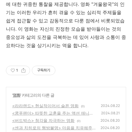
에 대한 귀중한 통찰을 제공합니다. 영화 "겨울왕국"의 인
기는 이러한 우리가 흔히 겪을 수 있는 심리적 주제들을
쉽게 접근할 수 있고 감동적으로 다룬 점에서 비롯되었습
니다. 이 영화는 자신의 진정한 모습을 받아들이는 것의
중요성과 삶의 도전을 극복하는 데 있어 사랑과 소통이 중
요하다는 것을 상기시키는 역을 합니다.
1
구독하기
'
영화
' 카테고리의 다른 글
<라라랜드> 현실적이어서 슬픈 영화
2024.08.22
(0)
<쿵푸팬더> 따뜻한 교훈을 주는 액션 애니메
2024.08.21
이션
<버드박스> 청각을 자극하는 영화
(0)
2024.08.20
(0)
<센과 치히로의 행방불명> 마음을 치유해주는
2024.08.20