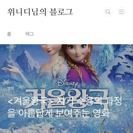
본문 바로가기
위니디님의 블로그
홈
태그
영화
<겨울왕국> 자기 수용의 과정
을 아름답게 보여주는 영화
by 위니디
2024. 8. 21.