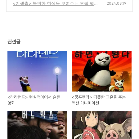
판타지 영화
<기생충> 불편한 현실을 보여주는 오락 영화
(0)
2024.08.19
(0)
관련글
<라라랜드> 현실적이어서 슬픈
<쿵푸팬더> 따뜻한 교훈을 주는
영화
액션 애니메이션