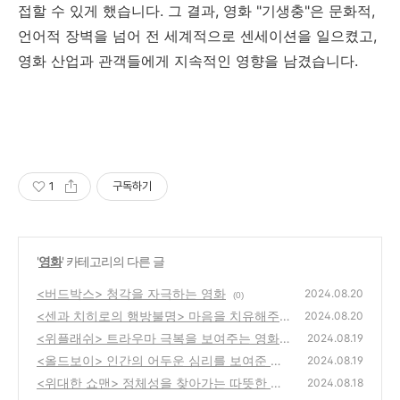
접할 수 있게 했습니다. 그 결과, 영화 "기생충"은 문화적,
언어적 장벽을 넘어 전 세계적으로 센세이션을 일으켰고,
영화 산업과 관객들에게 지속적인 영향을 남겼습니다.
1
구독하기
'
영화
' 카테고리의 다른 글
<버드박스> 청각을 자극하는 영화
2024.08.20
(0)
<센과 치히로의 행방불명> 마음을 치유해주는
2024.08.20
판타지 영화
<위플래쉬> 트라우마 극복을 보여주는 영화
(0)
2024.08.19
<올드보이> 인간의 어두운 심리를 보여준 영
(0)
2024.08.19
화
<위대한 쇼맨> 정체성을 찾아가는 따뜻한 영
(0)
2024.08.18