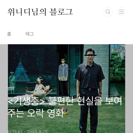
본문 바로가기
위니디님의 블로그
홈
태그
영화
<기생충> 불편한 현실을 보여
주는 오락 영화
by 위니디
2024. 8. 19.