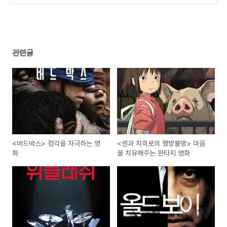
화
(0)
관련글
<버드박스> 청각을 자극하는 영
<센과 치히로의 행방불명> 마음
화
을 치유해주는 판타지 영화