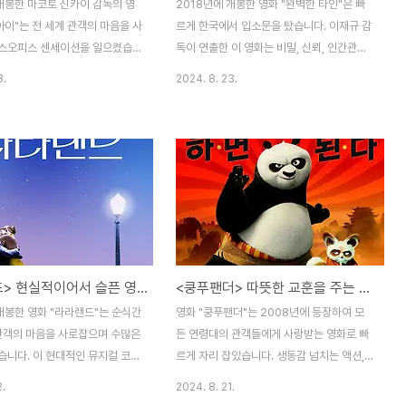
 개봉한 마코토 신카이 감독의 영
2018년에 개봉한 영화 "완벽한 타인"은 빠
아이"는 전 세계 관객의 마음을 사
르게 한국에서 입소문을 탔습니다. 이재규 감
스오피스 센세이션을 일으켰습니
독이 연출한 이 영화는 비밀, 신뢰, 인간관계
는 감정적으로 공감할 수 있는 스
의 취약성에 대해 강렬하게 보여주며 관객들
3.
2024. 8. 23.
사랑을 받았으며, 사랑, 고립,
을 사로잡았습니다. 겉보기에 평범한 저녁 식
의 관계에 대해 생각할 수 있게
사 파티가 긴장감 넘치는 심리 드라마로 변모
이 영화에서 등장인물의 감정을 어
하는 이 영화의 줄거리는 여러 차원에서 관객
서 관객이 몰입하게 만들었으며,
들에게 깊은 인상을 남겼습니다. 이 영화는
들이 박스오피스 성과에 어떻게
인간 심리를 잘 다루었으며 등장인물들이 각
 살펴보겠습니다. 혼자라고 느
자 숨기고 있는 비밀들이 어떻게 관객의 몰입
가에게 주는 응원주인공 '호다
도를 높이고 영화의 상업적 성공에 기여했는
 도망친 청소년으로, 거대한 도
지 분석해 보겠습니다. 드러난 비밀의 심리적
하기 위해 고군분투합니다. 그의
긴장감영화 "완벽한 타인"의 성공을 이끈 주
<라라랜드> 현실적이어서 슬픈 영화
<쿵푸팬더> 따뜻한 교훈을 주는 액션 애니메이션
, 우울함은 많은 청소년들이 직
요 요소 중 하나는 비밀이 드러날 때 발생하
 반영하며, 이를 생생하게 전달합
는 심리적 긴장감을 잘 나타낸 것입니다. 영
개봉한 영화 "라라랜드"는 순식간
영화 "쿵푸팬더"는 2008년에 등장하여 모
카의 여정은 정신적으로 건강하지
화는 저녁 식사 파티 중 모든 문자 메시지와
 관객의 마음을 사로잡으며 수많은
든 연령대의 관객들에게 사랑받는 영화로 빠
이 어떻게 회복하는지..
전화 통화를 공개하는 게..
습니다. 이 현대적인 뮤지컬 코미
르게 자리 잡았습니다. 생동감 넘치는 액션,
젤레스를 배경으로 배우인 '미
유머러스하면서도 진정성 있는 스토리, 그리
2.
2024. 8. 21.
음악가인 '세바스찬'이 꿈을 좇으
고 기억에 남는 캐릭터들로 영화는 전 세계