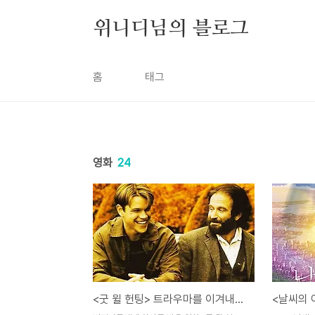
본문 바로가기
위니디님의 블로그
홈
태그
영화
24
<굿 윌 헌팅> 트라우마를 이겨내는 감동적인 이야기