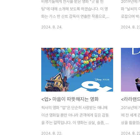
비평가들에게 찬사를 받은 영화 "굿 윌 헌
2019년에
팅"에 대해 소개해 보도록 하겠습니다. 이 영
화 "날씨의 
화는 가스 반 산트 감독이 연출한 작품으로,
로잡으며 박
트라우마, 그리고 치유로의 여정을 깊이 있게
다. 이 영화
2024. 8. 24.
2024. 8. 2
보여준 작품입니다. 이 영화는 실제 환자들이
토리텔링으로 
직면하는 문제들과 모습을 풍부하고 생생하
자연과 인간
게 담고 있습니다. 천재적인 재능을 가진 젊
만듭니다. 
은이 '윌 헌팅'의 시선을 통해, 영화는 트라우
떻게 표현해
마, 방어기제, 그리고 치료의 힘을 다룹니다.
이러한 요소
이번 글에서는 이러한 주제들을 탐구하며, 이
기여했는지를
영화가 트라우마와 방어기제를 이해하는 데
껴지는 누군
어떻게 도움이 되는지를 알아보도록 하겠습
카'는 도쿄로
니다. 트라우마에 대한 영향영화의 주인공
시에서 생존
<업> 마음이 따뜻해지는 영화
'윌 헌팅'은 뛰어난 두뇌를 가졌지만, 깊은 상
고립감, 불안
처를 안고 있는 젊은 남성입니다. 그의 천재
면한 도전을
픽사의 영화 "업"은 단순히 사랑받는 애니메
2016년에 
성은 해결되지 않은 트라우마로 인해 가려져
니다. 호다
이션 영화일 뿐만 아니라 관객에게 깊은 감동
에 전 세계
있습니. 학대받은..
못한 청소년
을 주는 걸작입니다. 이 영화는 상실, 슬픔, 감
상을 휩쓸었
정적 치유와 같은 심리와 관련된 주제를 다루
디는 로스앤
2024. 8. 22.
2024. 8. 2
고 있습니다. 영화가 관객들과 감정적으로 어
아'와 재즈 