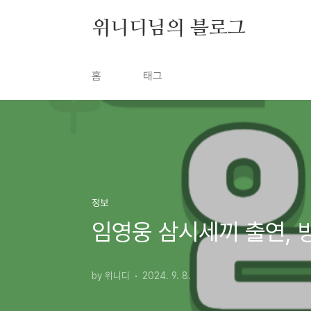
본문 바로가기
위니디님의 블로그
홈
태그
정보
임영웅 삼시세끼 출연, 
by 위니디
2024. 9. 8.