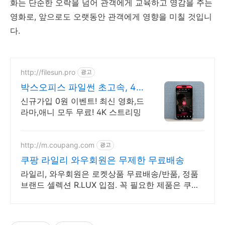
화는 단순한 오락을 넘어 관객에게 교육하고 영감을 주는
영화로, 앞으로도 오랫동안 관객에게 영향을 미칠 것입니
다.
http://filesun.pro
광고
박스오피스 파일썬 초고속, 4K
실시간 보기!
신규가입 0원 이벤트! 최신 영화,드
라마,애니 모두 무료! 4K 스트리밍
http://m.coupang.com
광고
쿠팡 라일리 와우회원은 무제한 무료배송
라일리, 와우회원은 로켓상품 무료배송/반품, 정품
브랜드 셀렉션 R.LUX 입점. 꼭 필요한 제품은 쿠팡
에서 더 저렴하게, 로켓배송으로 더 빠르게!