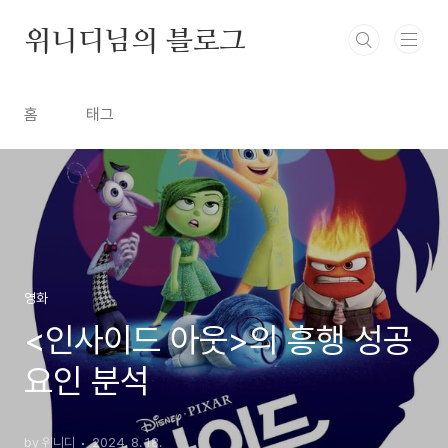
본문 바로가기
위니디님의 블로그
홈
태그
영화
<인사이드 아웃>의 흥행 성공
요인 분석
by 위니디
2024. 8. 18.