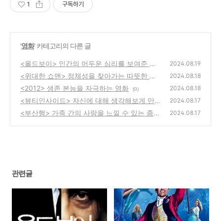
1
구독하기
'
영화
' 카테고리의 다른 글
<올드보이> 인간의 어두운 심리를 보여준 영
2024.08.19
화
<위대한 쇼맨> 정체성을 찾아가는 따뜻한 영
(0)
2024.08.18
화
<2012> 생존 본능을 자극하는 영화
(0)
2024.08.18
(0)
<뷰티인사이드> 자신에 대해 생각해보게 만드
2024.08.17
는 영화
<부산행> 가족 간의 사랑을 느낄 수 있는 좀비
(0)
2024.08.17
영화
(0)
관련글