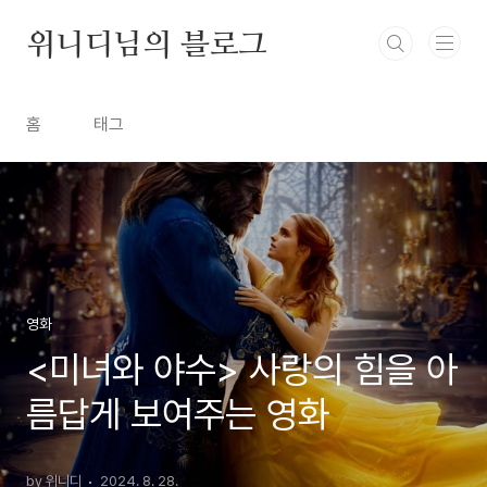
본문 바로가기
위니디님의 블로그
홈
태그
영화
<미녀와 야수> 사랑의 힘을 아
름답게 보여주는 영화
by 위니디
2024. 8. 28.