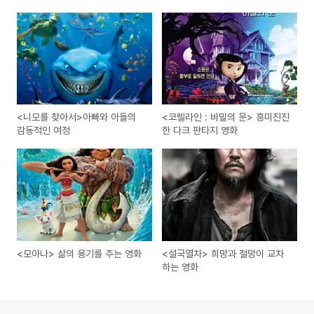
<니모를 찾아서>아빠와 아들의
<코렐라인 : 비밀의 문> 흥미진진
감동적인 여정
한 다크 판타지 영화
<모아나> 삶의 용기를 주는 영화
<설국열차> 희망과 절망이 교차
하는 영화