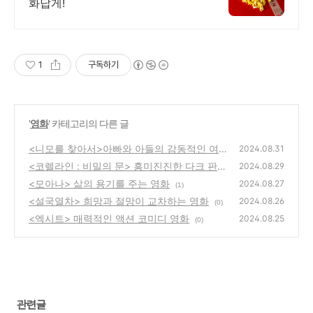
화답게!
1
구독하기
'
영화
' 카테고리의 다른 글
<니모를 찾아서>아빠와 아들의 감동적인 여정
2024.08.31
<코렐라인 : 비밀의 문> 흥미진진한 다크 판타
(0)
2024.08.29
지 영화
<모아나> 삶의 용기를 주는 영화
(0)
2024.08.27
(1)
<설국열차> 희망과 절망이 교차하는 영화
2024.08.26
(0)
<엑시트> 매력적인 액션 코미디 영화
2024.08.25
(0)
관련글